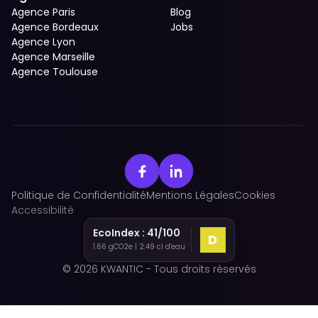
Agence Paris
Blog
Agence Bordeaux
Jobs
Agence Lyon
Agence Marseille
Agence Toulouse
Politique de Confidentialité
Mentions Légales
Cookies
Accessibilité
EcoIndex :
41
/100
D
1.66
gCO2e |
2.49
cl d'eau
© 2026 KWANTIC - Tous droits réservés