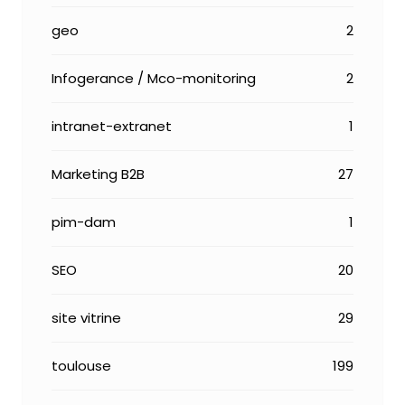
geo
2
Infogerance / Mco-monitoring
2
intranet-extranet
1
Marketing B2B
27
pim-dam
1
SEO
20
site vitrine
29
toulouse
199