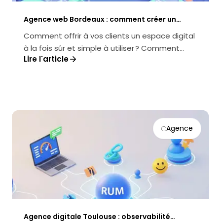
Agence web Bordeaux : comment créer un
extranet client sécurisé et performant
Comment offrir à vos clients un espace digital
à la fois sûr et simple à utiliser ? Comment
Lire l'article
transformer un extranet en v...
Agence
Agence digitale Toulouse : observabilité