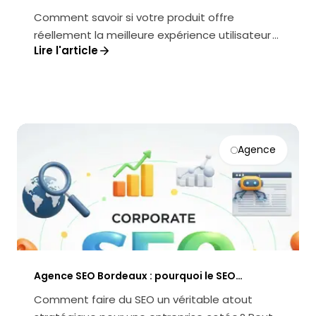
produit (RUM) pour piloter UX, perf et
Comment savoir si votre produit offre
conversion
réellement la meilleure expérience utilisateur ?
Lire l'article
Comment transformer la performanc...
Agence
Agence SEO Bordeaux : pourquoi le SEO
corporate est la clé des entreprises cotées
Comment faire du SEO un véritable atout