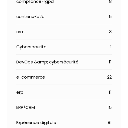
compliance-rgpd
8
contenu-b2b
5
crm
3
Cybersecurite
1
DevOps &amp; cybersécurité
11
e-commerce
22
erp
11
ERP/CRM
15
Expérience digitale
81