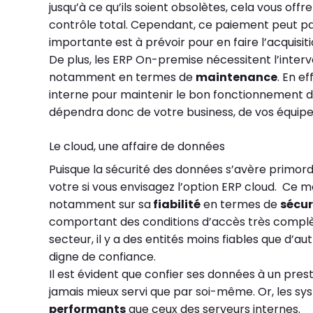
jusqu’à ce qu’ils soient obsolètes, cela vous offr
contrôle total. Cependant, ce paiement peut par
importante est à prévoir pour en faire l’acquisit
De plus, les ERP On-premise nécessitent l’inter
notamment en termes de
maintenance
. En e
interne pour maintenir le bon fonctionnement de
dépendra donc de votre business, de vos équipes
Le cloud, une affaire de données
Puisque la sécurité des données s’avère primor
votre si vous envisagez l’option ERP cloud. Ce 
notamment sur sa
fiabilité
en termes de
sécur
comportant des conditions d’accès très compl
secteur, il y a des entités moins fiables que d’a
digne de confiance.
Il est évident que confier ses données à un pres
jamais mieux servi que par soi-même. Or, les sys
performants
que ceux des serveurs internes.