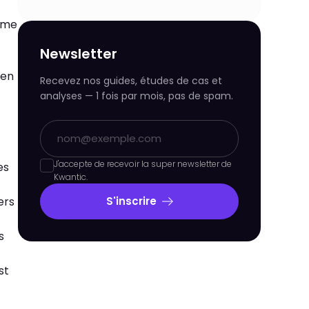
omme
Newsletter
 en
Recevez nos guides, études de cas et
analyses — 1 fois par mois, pas de spam.
J'accepte de recevoir la super newsletter de
es
Kwantic.
ers
S'inscrire
s
st