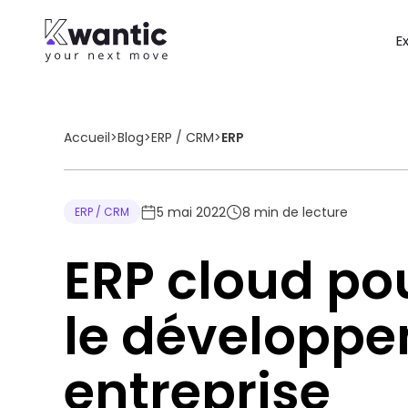
E
Accueil
>
Blog
>
ERP / CRM
>
ERP
5 mai 2022
8
min de lecture
ERP / CRM
ERP cloud po
le développe
entreprise