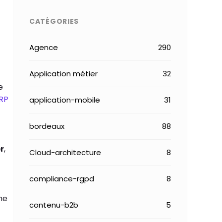
CATÉGORIES
Agence
290
Application métier
32
e
RP
application-mobile
31
bordeaux
88
r
,
Cloud-architecture
8
compliance-rgpd
8
ne
contenu-b2b
5