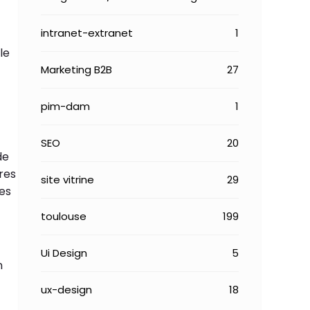
intranet-extranet
1
le
Marketing B2B
27
pim-dam
1
SEO
20
de
ures
site vitrine
29
ses
toulouse
199
Ui Design
5
n
ux-design
18