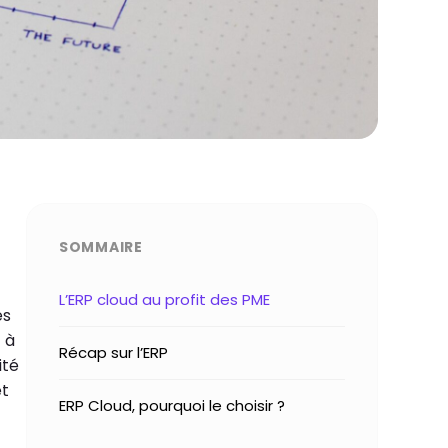
SOMMAIRE
L’ERP cloud au profit des PME
es
 à
Récap sur l’ERP
ité
et
ERP Cloud, pourquoi le choisir ?