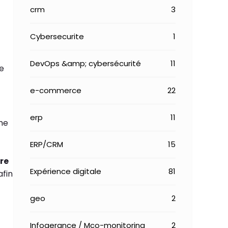
crm
3
Cybersecurite
1
DevOps &amp; cybersécurité
11
le
e-commerce
22
erp
11
ime
ERP/CRM
15
re
Expérience digitale
81
afin
geo
2
Infogerance / Mco-monitoring
2