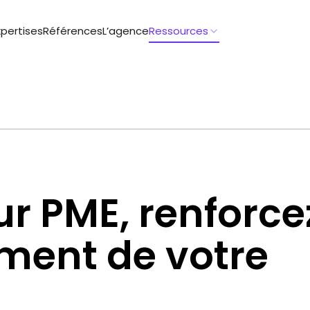
xpertises
Références
L’agence
Ressources
ur PME, renforce
ment de votre