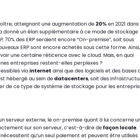
oître, atteignant une augmentation de
20%
en 2021 dans 
aire a donné un élan supplémentaire à ce mode de stockage
P
, 70% des ERP seraient encore “On-premise”, soit sous
nouveaux ERP sont encore achetés sous cette forme. Ainsi,
ir une certaine réticence avec le cloud. Mais, en quoi
ines entreprises restent-elles perplexes ?
essibles via
internet
ainsi que des logiciels et des bases 
est hébergé au sein de
datacenters
, soit des infrastruct
irer de ce type de système de stockage pour les entrepri
 un serveur externe, le on-premise quant à lui concerne u
irectement sur son serveur, c’est-à-dire de
façon locale
.
nécessitent qu’un seul paiement et peuvent être utilisés