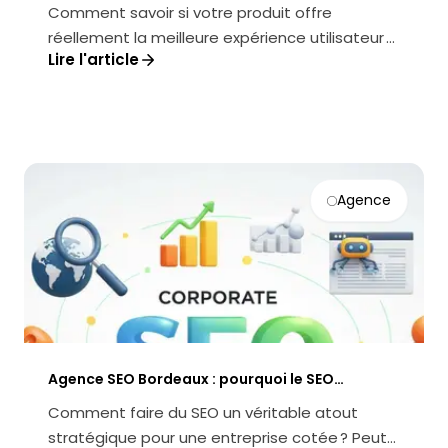
produit (RUM) pour piloter UX, perf et
Comment savoir si votre produit offre
conversion
réellement la meilleure expérience utilisateur ?
Lire l'article
Comment transformer la performanc...
Agence
Agence SEO Bordeaux : pourquoi le SEO
corporate est la clé des entreprises cotées
Comment faire du SEO un véritable atout
stratégique pour une entreprise cotée ? Peut-