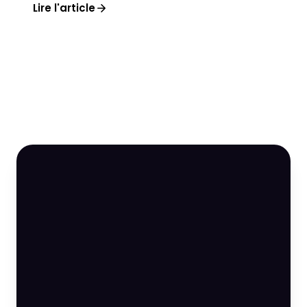
Lire l'article
on transformer la visibilité en lig...