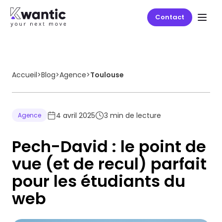
Contact
Accueil
>
Blog
>
Agence
>
Toulouse
4 avril 2025
3
min de lecture
Agence
Pech-David : le point de
vue (et de recul) parfait
pour les étudiants du
web