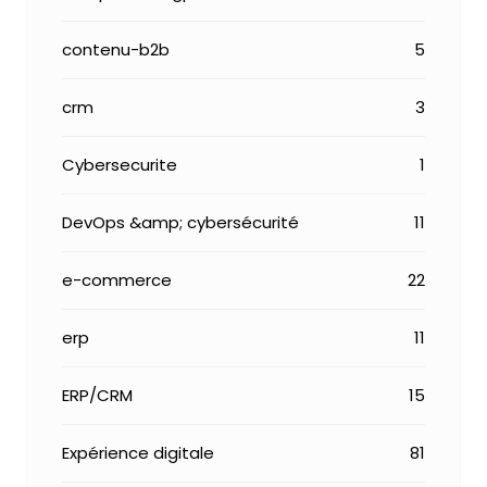
contenu-b2b
5
crm
3
Cybersecurite
1
DevOps &amp; cybersécurité
11
e-commerce
22
erp
11
ERP/CRM
15
Expérience digitale
81