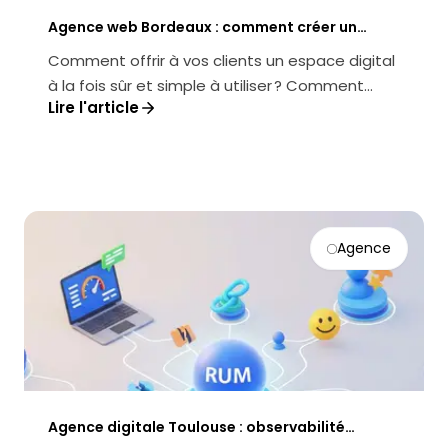
Agence web Bordeaux : comment créer un
extranet client sécurisé et performant
Comment offrir à vos clients un espace digital
à la fois sûr et simple à utiliser ? Comment
Lire l'article
transformer un extranet en v...
Agence
Agence digitale Toulouse : observabilité