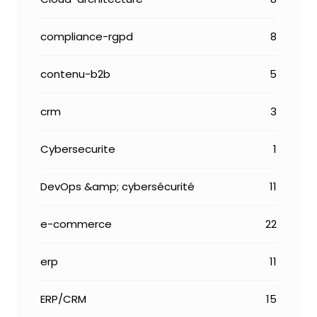
compliance-rgpd
8
contenu-b2b
5
crm
3
Cybersecurite
1
DevOps &amp; cybersécurité
11
e-commerce
22
erp
11
ERP/CRM
15