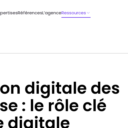
xpertises
Références
L’agence
Ressources
on digitale des
 : le rôle clé
 digitale