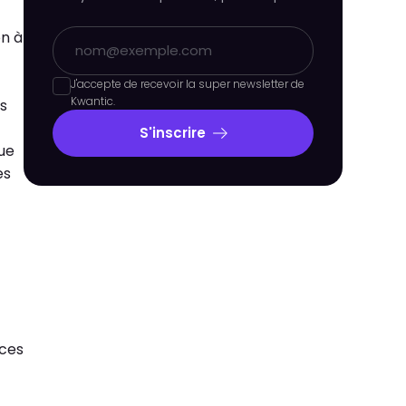
on à
J'accepte de recevoir la super newsletter de
Kwantic.
es
S'inscrire
nue
es
aces