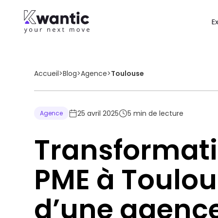
E
Accueil
>
Blog
>
Agence
>
Toulouse
25 avril 2025
5
min de lecture
Agence
Transformati
PME à Toulouse
d’une agence