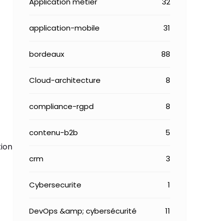
Application métier
32
application-mobile
31
bordeaux
88
Cloud-architecture
8
compliance-rgpd
8
contenu-b2b
5
tion
crm
3
Cybersecurite
1
DevOps &amp; cybersécurité
11