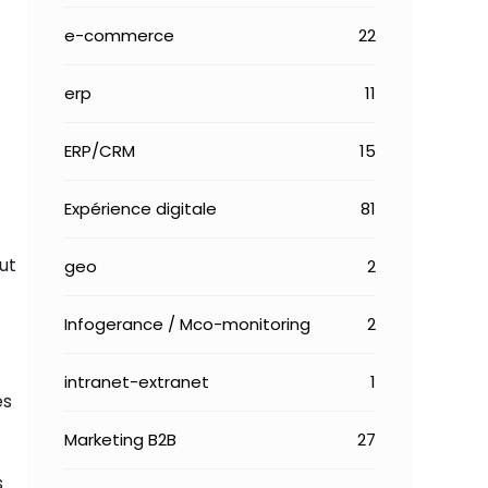
e-commerce
22
erp
11
ERP/CRM
15
Expérience digitale
81
ut
geo
2
Infogerance / Mco-monitoring
2
intranet-extranet
1
és
Marketing B2B
27
s