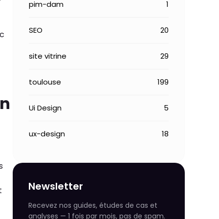
pim-dam
1
SEO
20
nc
site vitrine
29
toulouse
199
on
Ui Design
5
ux-design
18
s
Newsletter
t
Recevez nos guides, études de cas et
analyses — 1 fois par mois, pas de spam.