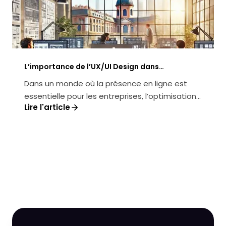
L’importance de l’UX/UI Design dans
l’optimisation des sites web à Toulouse
Dans un monde où la présence en ligne est
essentielle pour les entreprises, l’optimisation
Lire l'article
UX/UI des sites web à Toulous...