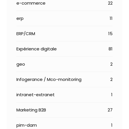
e-commerce
22
erp
11
ERP/CRM
15
Expérience digitale
81
geo
2
Infogerance / Mco-monitoring
2
intranet-extranet
1
Marketing B2B
27
pim-dam
1