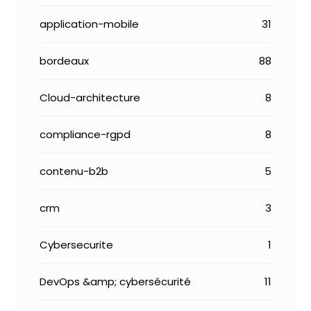
application-mobile
31
bordeaux
88
Cloud-architecture
8
compliance-rgpd
8
contenu-b2b
5
crm
3
Cybersecurite
1
DevOps &amp; cybersécurité
11