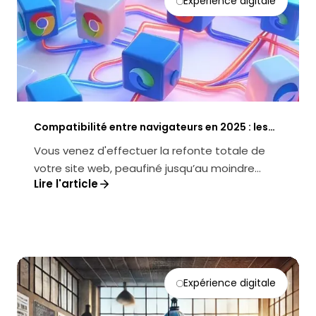
Expérience digitale
Compatibilité entre navigateurs en 2025 : les
clés d’une UX optimale
Vous venez d'effectuer la refonte totale de
votre site web, peaufiné jusqu’au moindre
Lire l'article
détail. Sur le navigateur Chrome, ...
Expérience digitale