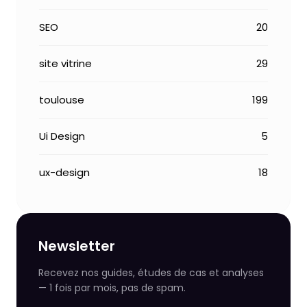
SEO
20
site vitrine
29
toulouse
199
Ui Design
5
ux-design
18
Newsletter
Recevez nos guides, études de cas et analyses
— 1 fois par mois, pas de spam.