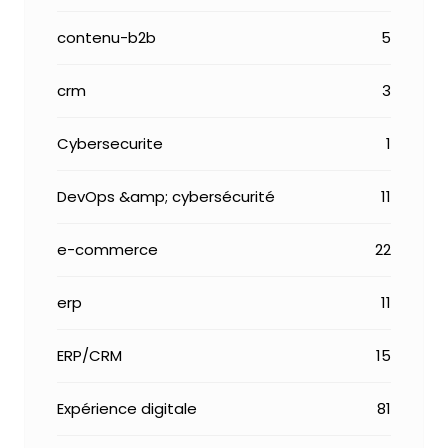
contenu-b2b
5
crm
3
Cybersecurite
1
DevOps &amp; cybersécurité
11
e-commerce
22
erp
11
ERP/CRM
15
Expérience digitale
81