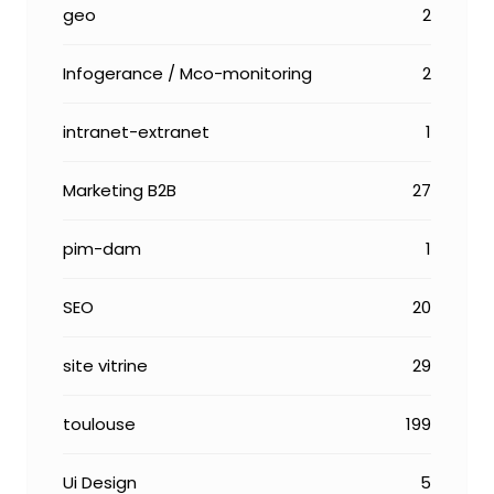
geo
2
Infogerance / Mco-monitoring
2
intranet-extranet
1
Marketing B2B
27
pim-dam
1
SEO
20
site vitrine
29
toulouse
199
Ui Design
5