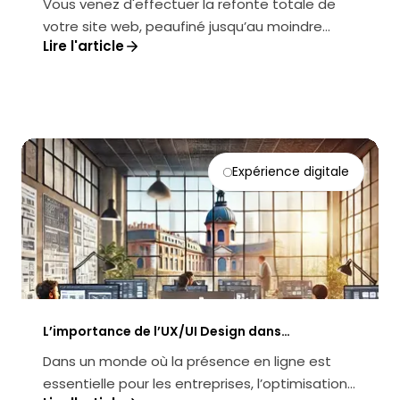
Vous venez d'effectuer la refonte totale de
votre site web, peaufiné jusqu’au moindre
Lire l'article
détail. Sur le navigateur Chrome, ...
Expérience digitale
L’importance de l’UX/UI Design dans
l’optimisation des sites web à Toulouse
Dans un monde où la présence en ligne est
essentielle pour les entreprises, l’optimisation