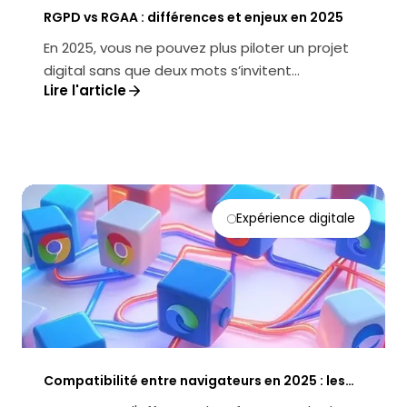
RGPD vs RGAA : différences et enjeux en 2025
En 2025, vous ne pouvez plus piloter un projet
digital sans que deux mots s’invitent
Lire l'article
systématiquement à la table des déc...
Expérience digitale
Compatibilité entre navigateurs en 2025 : les
clés d’une UX optimale