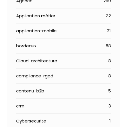
Agence
290
Application métier
32
application-mobile
31
bordeaux
88
Cloud-architecture
8
compliance-rgpd
8
contenu-b2b
5
crm
3
Cybersecurite
1