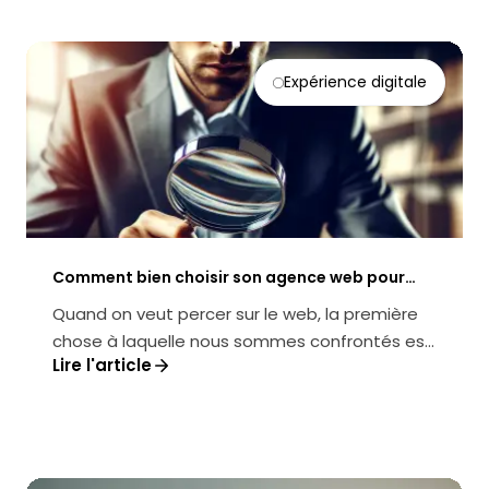
Expérience digitale
Comment bien choisir son agence web pour
son projet de site ecommerce ?
Quand on veut percer sur le web, la première
chose à laquelle nous sommes confrontés est
Lire l'article
la problématique : ok, mais com...