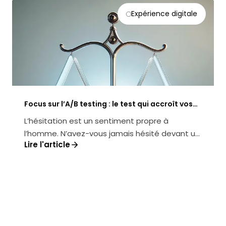
Expérience digitale
Focus sur l’A/B testing : le test qui accroît vos
ventes en ligne
L’hésitation est un sentiment propre à
l’homme. N’avez-vous jamais hésité devant un
Lire l'article
marchand de glace quand il s’agissai...