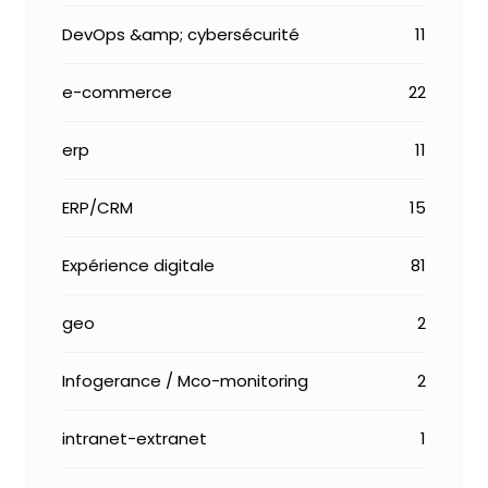
DevOps &amp; cybersécurité
11
e-commerce
22
erp
11
ERP/CRM
15
Expérience digitale
81
geo
2
Infogerance / Mco-monitoring
2
intranet-extranet
1