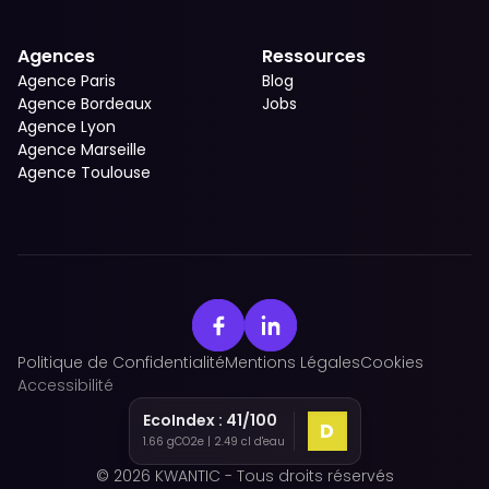
Agences
Ressources
Agence Paris
Blog
Agence Bordeaux
Jobs
Agence Lyon
Agence Marseille
Agence Toulouse
Politique de Confidentialité
Mentions Légales
Cookies
Accessibilité
EcoIndex :
41
/100
D
1.66
gCO2e |
2.49
cl d'eau
© 2026 KWANTIC - Tous droits réservés