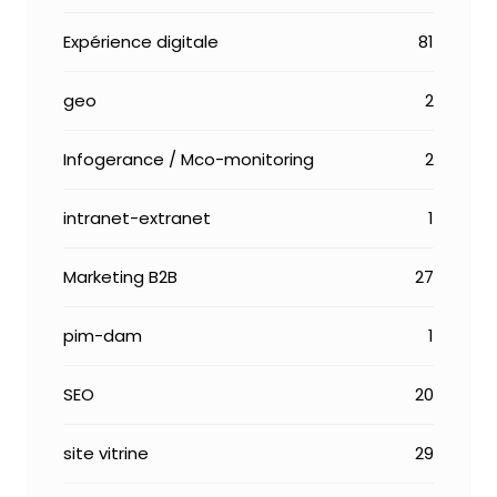
Expérience digitale
81
geo
2
Infogerance / Mco-monitoring
2
intranet-extranet
1
Marketing B2B
27
pim-dam
1
SEO
20
site vitrine
29