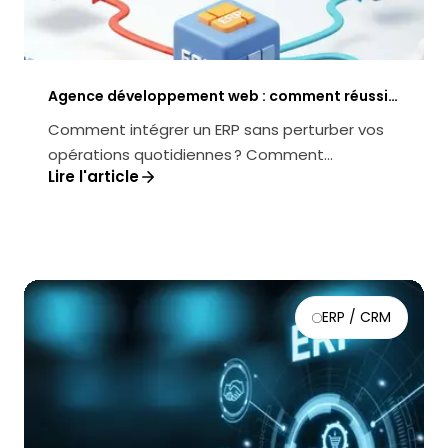
Agence développement web : comment réussir
l’intégration d’un ERP à vos outils digitaux
Comment intégrer un ERP sans perturber vos
opérations quotidiennes ? Comment
Lire l'article
maximiser le retour sur investissement tout...
ERP / CRM