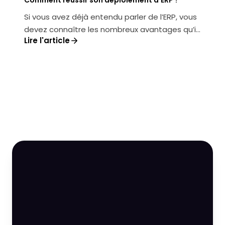
Comment réussir son déploiement d’ERP ?
Si vous avez déjà entendu parler de l’ERP, vous
devez connaître les nombreux avantages qu’il
Lire l'article
apporte : entre optimisatio...