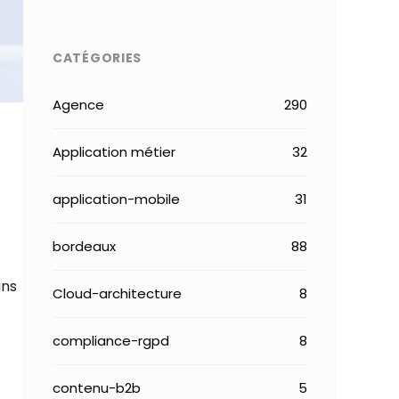
CATÉGORIES
Agence
290
Application métier
32
application-mobile
31
bordeaux
88
ans
Cloud-architecture
8
compliance-rgpd
8
contenu-b2b
5