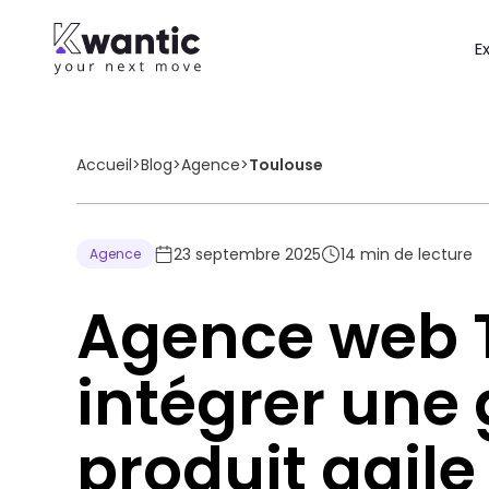
E
Accueil
>
Blog
>
Agence
>
Toulouse
23 septembre 2025
14
min de lecture
Agence
Agence web T
intégrer une
produit agile