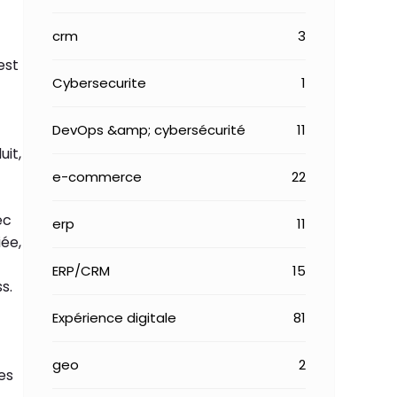
crm
3
est
Cybersecurite
1
DevOps &amp; cybersécurité
11
uit,
e-commerce
22
ec
erp
11
iée,
ERP/CRM
15
s.
Expérience digitale
81
geo
2
es