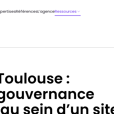
xpertises
Références
L’agence
Ressources
oulouse :
 gouvernance
 au sein d’un sit