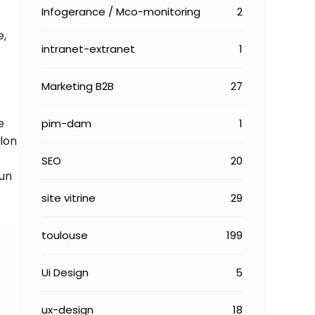
Infogerance / Mco-monitoring
2
e,
intranet-extranet
1
Marketing B2B
27
e
pim-dam
1
elon
SEO
20
 un
site vitrine
29
toulouse
199
Ui Design
5
ux-design
18