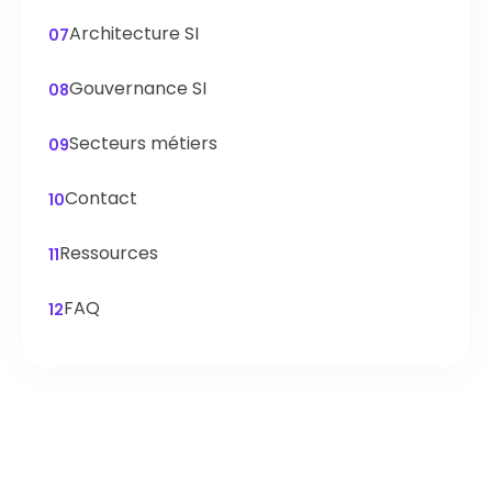
Architecture SI
07
Gouvernance SI
08
Secteurs métiers
09
Contact
10
Ressources
11
FAQ
12