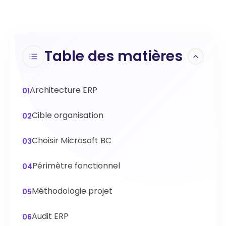
Table des matières
Architecture ERP
01
Cible organisation
02
Choisir Microsoft BC
03
Périmètre fonctionnel
04
Méthodologie projet
05
Audit ERP
06