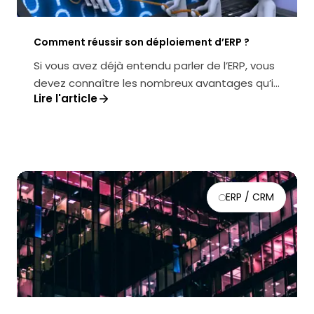
Comment réussir son déploiement d’ERP ?
Si vous avez déjà entendu parler de l’ERP, vous
devez connaître les nombreux avantages qu’il
Lire l'article
apporte : entre optimisatio...
ERP / CRM