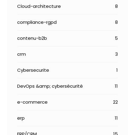
Cloud-architecture
8
compliance-rgpd
8
contenu-b2b
5
crm
3
Cybersecurite
1
DevOps &amp; cybersécurité
11
e-commerce
22
erp
11
ERP/CRM
15