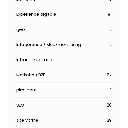
Expérience digitale
81
geo
2
Infogerance / Mco-monitoring
2
intranet-extranet
1
Marketing B2B
27
pim-dam
1
SEO
20
site vitrine
29