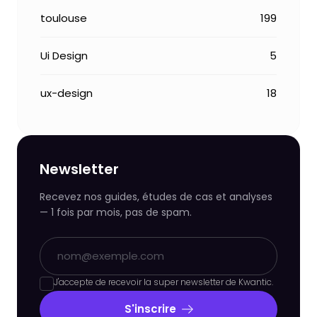
toulouse
199
Ui Design
5
ux-design
18
Newsletter
Recevez nos guides, études de cas et analyses
— 1 fois par mois, pas de spam.
J'accepte de recevoir la super newsletter de Kwantic.
S'inscrire