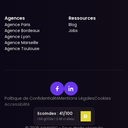
Agences
Ressources
Agence Paris
Blog
Agence Bordeaux
Jobs
Agence Lyon
Agence Marseille
Agence Toulouse
Politique de Confidentialité
Mentions Légales
Cookies
Accessibilité
EcoIndex :
41
/100
D
1.66
gCO2e |
2.49
cl d'eau