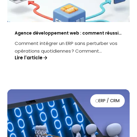
Agence développement web : comment réussir
l’intégration d’un ERP à vos outils digitaux
Comment intégrer un ERP sans perturber vos
opérations quotidiennes ? Comment
Lire l'article
maximiser le retour sur investissement tout...
ERP / CRM