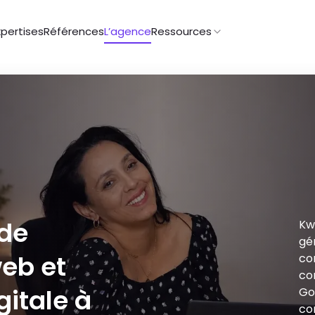
xpertises
Références
L’agence
Ressources
 de
Kw
gén
eb et
co
co
gitale à
Go
co