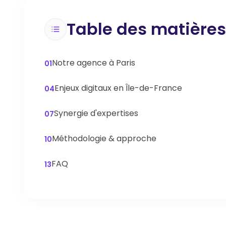
Table des matières
Notre agence à Paris
01
Enjeux digitaux en Île-de-France
04
Synergie d'expertises
07
Méthodologie & approche
10
FAQ
13