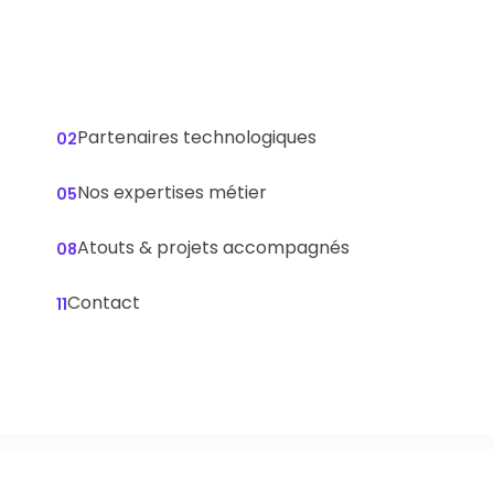
Partenaires technologiques
02
Nos expertises métier
05
Atouts & projets accompagnés
08
Contact
11