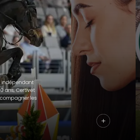
is indépendant
0 ans, Certivet
ccompagner les