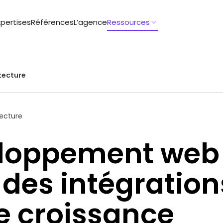
xpertises
Références
L’agence
Ressources
tecture
ecture
loppement web 
 des intégration
re croissance