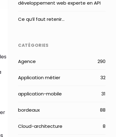
développement web experte en API
Ce qu’il faut retenir…
CATÉGORIES
les
Agence
290
a
Application métier
32
application-mobile
31
bordeaux
88
uer
Cloud-architecture
8
es