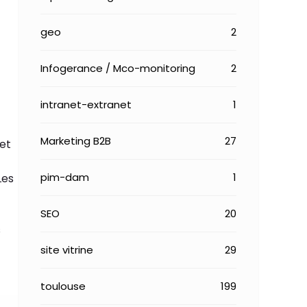
geo
2
Infogerance / Mco-monitoring
2
intranet-extranet
1
Marketing B2B
27
 et
pim-dam
1
Les
SEO
20
s
site vitrine
29
toulouse
199