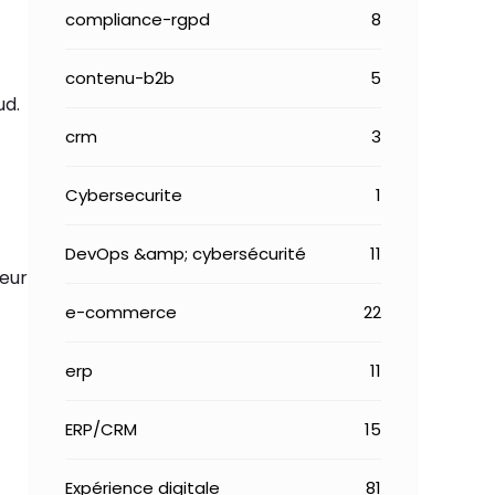
compliance-rgpd
8
contenu-b2b
5
ud.
crm
3
Cybersecurite
1
DevOps &amp; cybersécurité
11
leur
e-commerce
22
erp
11
ERP/CRM
15
Expérience digitale
81