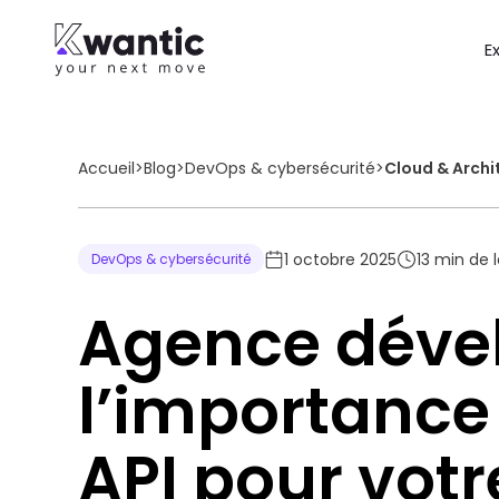
E
Accueil
>
Blog
>
DevOps & cybersécurité
>
Cloud & Archi
1 octobre 2025
13
min de l
DevOps & cybersécurité
Agence déve
l’importance
API pour vot