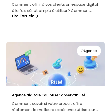
extranet client sécurisé et performant
Comment offrir à vos clients un espace digital
à la fois sûr et simple à utiliser ? Comment
Lire l'article
transformer un extranet en v...
Agence
Agence digitale Toulouse : observabilité
produit (RUM) pour piloter UX, perf et
Comment savoir si votre produit offre
conversion
réellement la meilleure expérience utilisateur ?