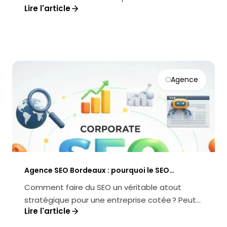
Lire l'article
Comment transformer la performanc...
Agence
Agence SEO Bordeaux : pourquoi le SEO
corporate est la clé des entreprises cotées
Comment faire du SEO un véritable atout
stratégique pour une entreprise cotée ? Peut-
Lire l'article
on transformer la visibilité en lig...