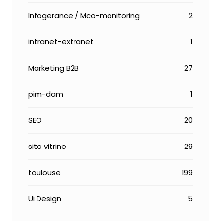
Infogerance / Mco-monitoring
2
intranet-extranet
1
Marketing B2B
27
pim-dam
1
SEO
20
site vitrine
29
toulouse
199
Ui Design
5