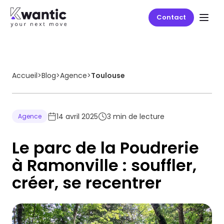
Contact
Accueil
>
Blog
>
Agence
>
Toulouse
14 avril 2025
3
min de lecture
Agence
Le parc de la Poudrerie
à Ramonville : souffler,
créer, se recentrer