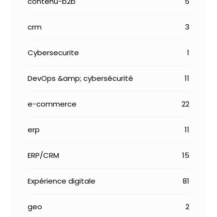
contenu-b2b
5
crm
3
Cybersecurite
1
DevOps &amp; cybersécurité
11
e-commerce
22
erp
11
ERP/CRM
15
Expérience digitale
81
geo
2