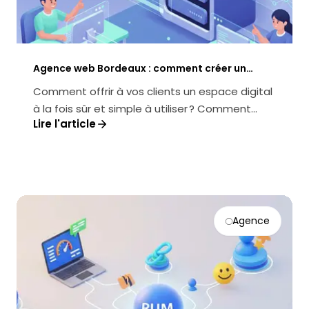
Agence web Bordeaux : comment créer un
extranet client sécurisé et performant
Comment offrir à vos clients un espace digital
à la fois sûr et simple à utiliser ? Comment
Lire l'article
transformer un extranet en v...
Agence