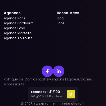
Agences
Ressources
Agence Paris
Blog
Agence Bordeaux
Jobs
Agence Lyon
Agence Marseille
Agence Toulouse
Politique de Confidentialité
Mentions Légales
Cookies
Accessibilité
EcoIndex :
41
/100
D
1.66
gCO2e |
2.49
cl d'eau
© 2026 KWANTIC - Tous droits réservés