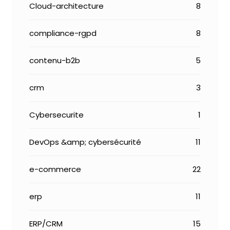
Cloud-architecture
8
compliance-rgpd
8
contenu-b2b
5
crm
3
Cybersecurite
1
DevOps &amp; cybersécurité
11
e-commerce
22
erp
11
ERP/CRM
15