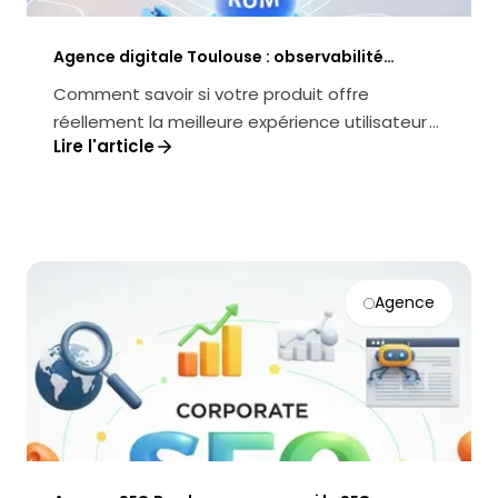
Agence digitale Toulouse : observabilité
produit (RUM) pour piloter UX, perf et
Comment savoir si votre produit offre
conversion
réellement la meilleure expérience utilisateur ?
Lire l'article
Comment transformer la performanc...
Agence