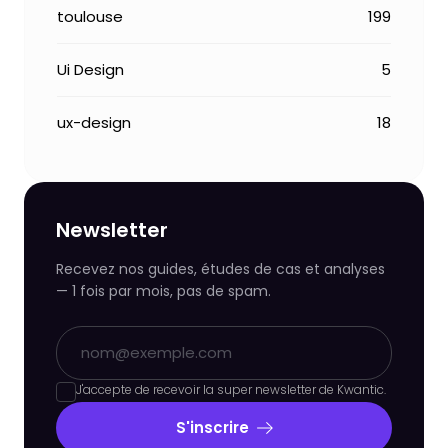
toulouse
199
Ui Design
5
ux-design
18
Newsletter
Recevez nos guides, études de cas et analyses
— 1 fois par mois, pas de spam.
J'accepte de recevoir la super newsletter de Kwantic.
S'inscrire