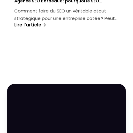
Agence SEO Bordeaux : pourquoi le SEO
corporate est la clé des entreprises cotées
Comment faire du SEO un véritable atout
stratégique pour une entreprise cotée ? Peut-
Lire l'article
on transformer la visibilité en lig...