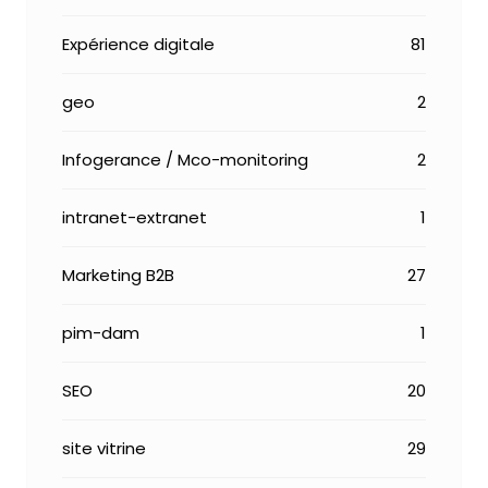
Expérience digitale
81
geo
2
Infogerance / Mco-monitoring
2
intranet-extranet
1
Marketing B2B
27
pim-dam
1
SEO
20
site vitrine
29