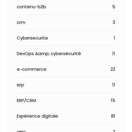
contenu-b2b
5
crm
3
Cybersecurite
1
DevOps &amp; cybersécurité
11
e-commerce
22
erp
11
ERP/CRM
15
Expérience digitale
81
geo
2