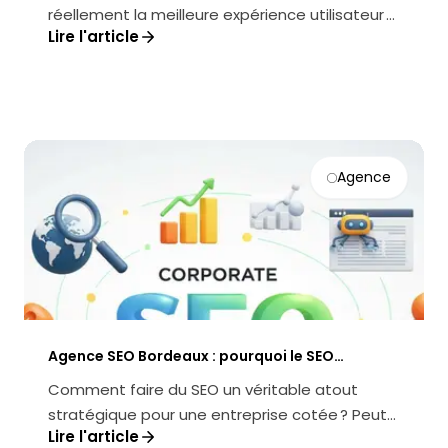
conversion
réellement la meilleure expérience utilisateur ?
Lire l'article
Comment transformer la performanc...
Agence
Agence SEO Bordeaux : pourquoi le SEO
corporate est la clé des entreprises cotées
Comment faire du SEO un véritable atout
stratégique pour une entreprise cotée ? Peut-
Lire l'article
on transformer la visibilité en lig...