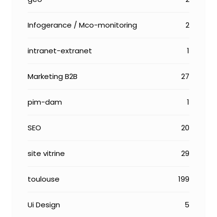
Infogerance / Mco-monitoring
2
intranet-extranet
1
Marketing B2B
27
pim-dam
1
SEO
20
site vitrine
29
toulouse
199
Ui Design
5