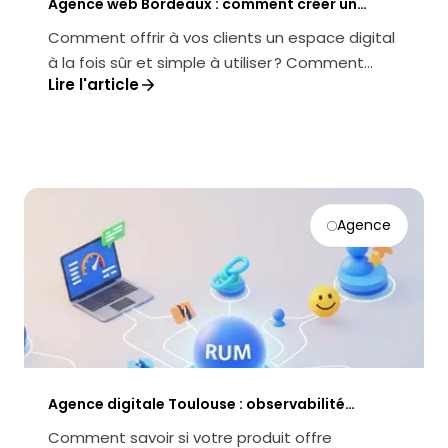
Agence web Bordeaux : comment créer un
extranet client sécurisé et performant
Comment offrir à vos clients un espace digital
à la fois sûr et simple à utiliser ? Comment
Lire l'article
transformer un extranet en v...
Agence
Agence digitale Toulouse : observabilité
produit (RUM) pour piloter UX, perf et
Comment savoir si votre produit offre