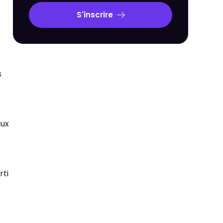
S'inscrire
s
aux
rti