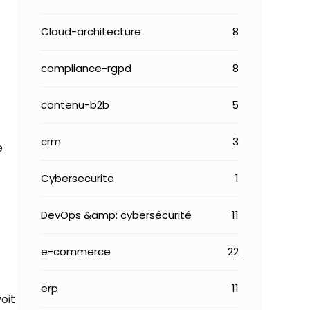
Cloud-architecture
8
compliance-rgpd
8
contenu-b2b
5
crm
3
e
Cybersecurite
1
DevOps &amp; cybersécurité
11
e-commerce
22
erp
11
oit