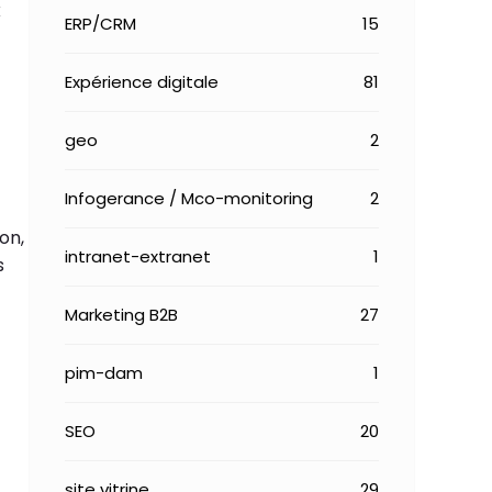
x
ERP/CRM
15
Expérience digitale
81
geo
2
Infogerance / Mco-monitoring
2
on,
intranet-extranet
1
s
Marketing B2B
27
pim-dam
1
SEO
20
site vitrine
29