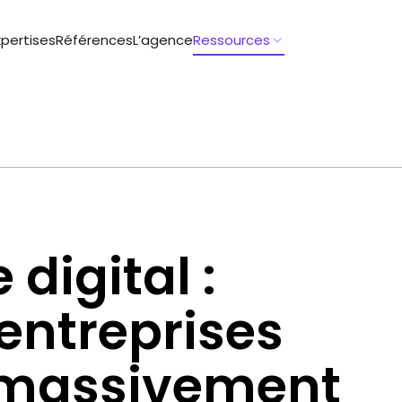
xpertises
Références
L’agence
Ressources
 digital :
entreprises
t massivement