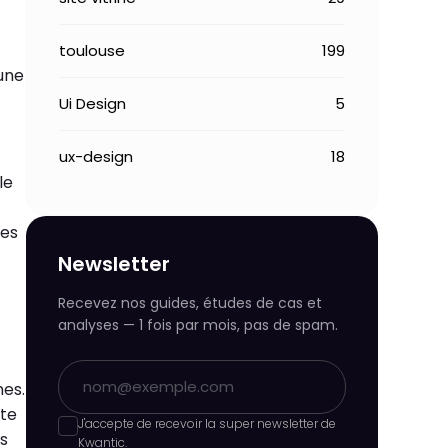
toulouse
199
’une
Ui Design
5
ux-design
18
le
les
Newsletter
Recevez nos guides, études de cas et
analyses — 1 fois par mois, pas de spam.
nes.
ite
J'accepte de recevoir la super newsletter de
s
Kwantic.