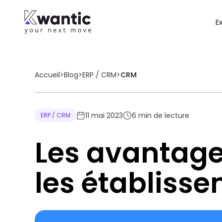
E
Accueil
>
Blog
>
ERP / CRM
>
CRM
11 mai 2023
6
min de lecture
ERP / CRM
Les avantag
les établisse