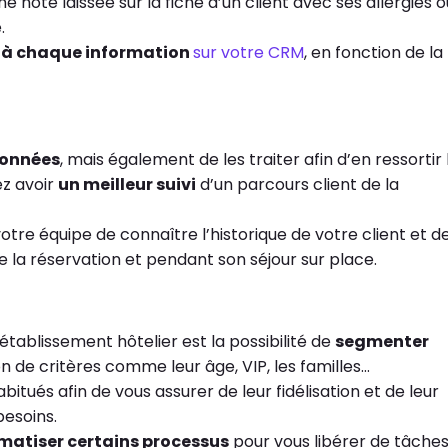
e note laissée sur la fiche d’un client avec ses allergies o
.
 à chaque information
sur votre CRM
, en fonction de la
données
, mais également de les traiter afin d’en ressortir 
ez avoir
un meilleur suivi
d’un parcours client de la
votre équipe de connaître l’historique de votre client et d
e la réservation et pendant son séjour sur place.
ablissement hôtelier est la possibilité de
segmenter
n de critères comme leur âge, VIP, les familles…
itués afin de vous assurer de leur fidélisation et de leur
besoins.
matiser certains processus
pour vous libérer de tâche