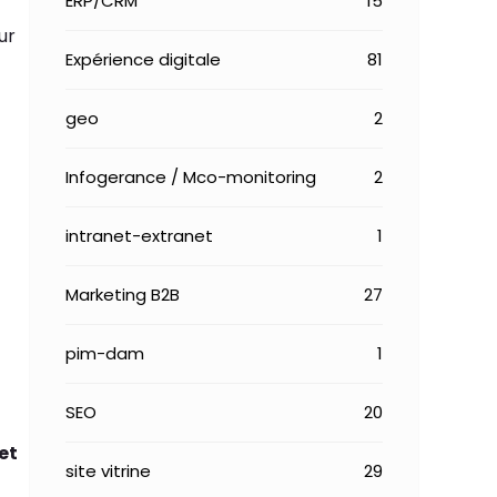
ERP/CRM
15
ur
Expérience digitale
81
geo
2
Infogerance / Mco-monitoring
2
intranet-extranet
1
Marketing B2B
27
pim-dam
1
SEO
20
et
site vitrine
29