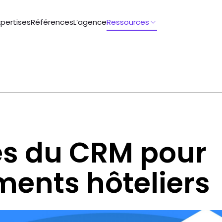
xpertises
Références
L’agence
Ressources
es du CRM pour
ments hôteliers