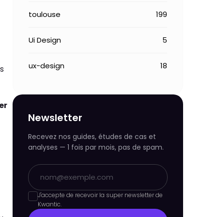
toulouse
199
Ui Design
5
ux-design
18
rs
er
Newsletter
Recevez nos guides, études de cas et
analyses — 1 fois par mois, pas de spam.
J'accepte de recevoir la super newsletter de
Kwantic.