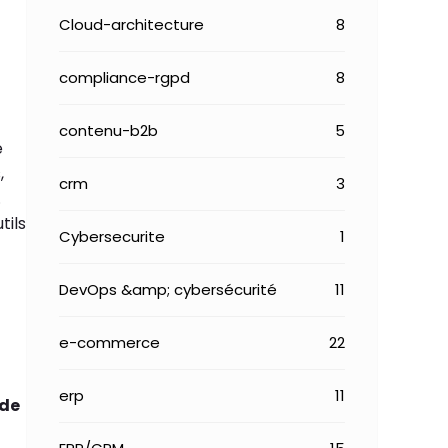
Cloud-architecture
8
compliance-rgpd
8
contenu-b2b
5
e
,
crm
3
.
tils
Cybersecurite
1
DevOps &amp; cybersécurité
11
e-commerce
22
erp
11
 de