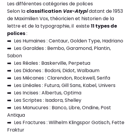
Les différentes catégories de polices
Selon la
classification
Vox-Atypi
datant de 1953
de Maximilien Vox, théoricien et historien de la
lettre et de la typographie, il existe
11 types de
polices
:
➡️
Les Humaines : Centaur, Golden Type, Hadriano
➡️
Les Garaldes : Bembo, Garamond, Plantin,
Sabon
➡️ L
es Réales : Baskerville, Perpetua
➡️ Les
Didones : Bodoni, Didot, Walbaum
➡️ Les
Mécanes : Clarendon, Rockwell, Serifa
➡️ Les
Linéales : Futura, Gill Sans, Kabel, Univers
➡️ Les
Incises : Albertus, Optima
➡️ Les
Scriptes : Isadora, Shelley
➡️ Les
Manucures : Banco, Libre, Ondine, Post
Antiqua
➡️ Les
Fractures : Wilhelm Klingspor Gotisch, Fette
Fraktur