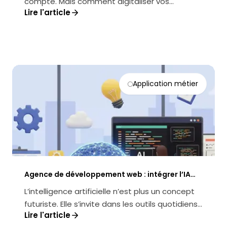
compte. Mais comment digitaliser vos
Lire l'article
opérations sans perdre en efficacité ?...
Application métier
Agence de développement web : intégrer l’IA
dans vos applications métier
L’intelligence artificielle n’est plus un concept
futuriste. Elle s’invite dans les outils quotidiens,
Lire l'article
transforme les pr...