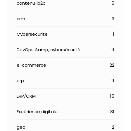
contenu-b2b
5
crm
3
Cybersecurite
1
DevOps &amp; cybersécurité
11
e-commerce
22
erp
11
ERP/CRM
15
Expérience digitale
81
geo
2