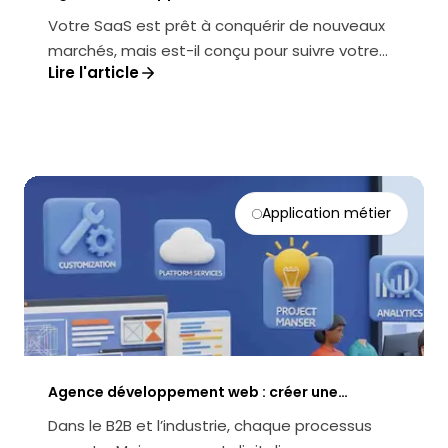
plateforme SaaS pensée pour l’international
Votre SaaS est prêt à conquérir de nouveaux
marchés, mais est-il conçu pour suivre votre
Lire l'article
ambition ? Comment garantir que...
Application métier
Agence développement web : créer une
plateforme sur mesure pour votre secteur
Dans le B2B et l’industrie, chaque processus