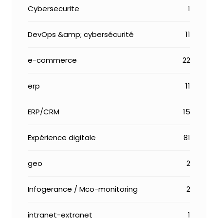
Cybersecurite
1
DevOps &amp; cybersécurité
11
e-commerce
22
erp
11
ERP/CRM
15
Expérience digitale
81
geo
2
Infogerance / Mco-monitoring
2
intranet-extranet
1