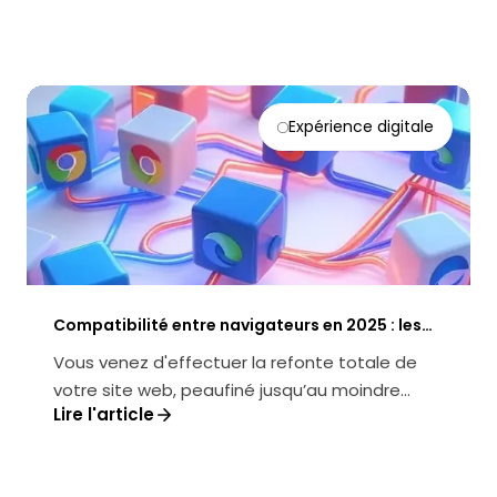
Expérience digitale
Compatibilité entre navigateurs en 2025 : les
clés d’une UX optimale
Vous venez d'effectuer la refonte totale de
votre site web, peaufiné jusqu’au moindre
Lire l'article
détail. Sur le navigateur Chrome, ...