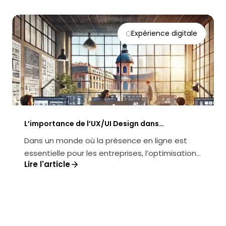
Expérience digitale
L’importance de l’UX/UI Design dans
l’optimisation des sites web à Toulouse
Dans un monde où la présence en ligne est
essentielle pour les entreprises, l’optimisation
Lire l'article
UX/UI des sites web à Toulous...